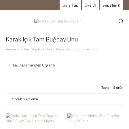
Giriş Yap
Üye Ol
Sepetim (
)
Karakılçık Tam Buğday Unu
Anasayfa
Tam Buğday Unları
Karakılçık Tam Buğday Unu
Taş Değirmenden Organik
Toplam 5 ürün