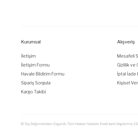
Kurumsal
Alışveriş
İletişim
Mesafeli 
İletişim Formu
Gizlilik ve
Havale Bildirim Formu
İptal İade 
Sipariş Sorgula
Kişisel Ver
Kargo Takibi
© Taş Değirmenden Organik. Tüm Hakları Saklıdır. Kredi kartı bilgileriniz 25