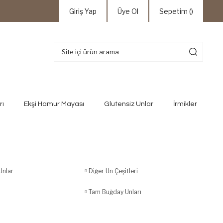
Giriş Yap
Üye Ol
Sepetim (
)
rı
Ekşi Hamur Mayası
Glutensiz Unlar
İrmikler
Unlar
Diğer Un Çeşitleri
Tam Buğday Unları