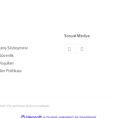
Sosyal Medya
Satış Sözleşmesi
 Güvenlik
Koşullari
iler Politikası
6bit SSL sertifikası ile korunmaktadır.
ile
ideasoft
e-