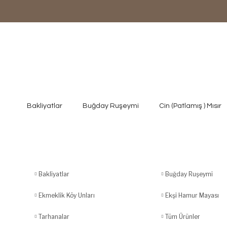
Bakliyatlar
Buğday Ruşeymi
Cin (Patlamış ) Mısır
Bakliyatlar
Buğday Ruşeymi
Ekmeklik Köy Unları
Ekşi Hamur Mayası
Tarhanalar
Tüm Ürünler