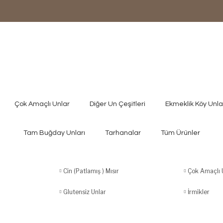
Çok Amaçlı Unlar
Diğer Un Çeşitleri
Ekmeklik Köy Unla
Tam Buğday Unları
Tarhanalar
Tüm Ürünler
Cin (Patlamış ) Mısır
Çok Amaçlı 
Glutensiz Unlar
İrmikler