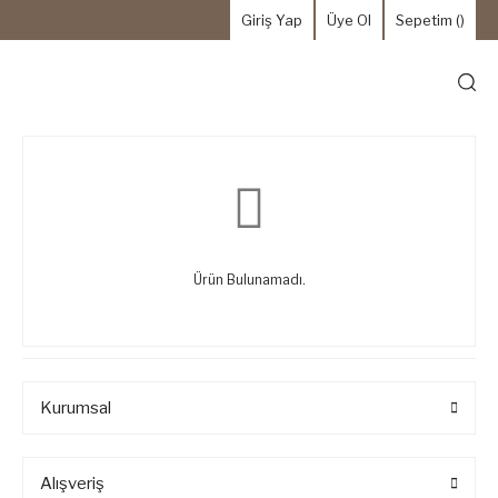
Giriş Yap
Üye Ol
Sepetim (
)
Ürün Bulunamadı.
Kurumsal
Alışveriş