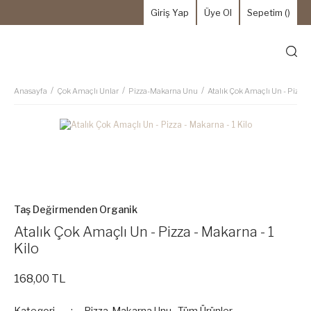
Giriş Yap
Üye Ol
Sepetim (
)
Anasayfa
Çok Amaçlı Unlar
Pizza-Makarna Unu
Atalık Çok Amaçlı Un - Pizza -
Taş Değirmenden Organik
Atalık Çok Amaçlı Un - Pizza - Makarna - 1
Kilo
168,00 TL
Kategori
Pizza-Makarna Unu
,
Tüm Ürünler