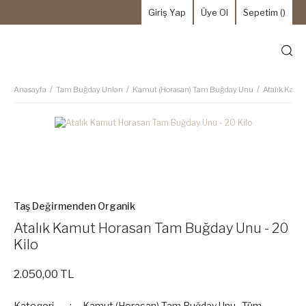
Giriş Yap
Üye Ol
Sepetim (
)
Anasayfa
Tam Buğday Unları
Kamut (Horasan) Tam Buğday Unu
Atalık Kamu
Taş Değirmenden Organik
Atalık Kamut Horasan Tam Buğday Unu - 20
Kilo
2.050,00 TL
Kategori
Kamut (Horasan) Tam Buğday Unu
,
Tüm