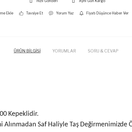
Hızlı Gönderi
Aynı Gün Kargo
Tavsiye Et
Yorum Yaz
Fiyatı Düşünce Haber Ver
ÜRÜN BİLGİSİ
YORUMLAR
SORU & CEVAP
00 Kepeklidir.
i Alınmadan Saf Haliyle Taş Değirmenimizde 