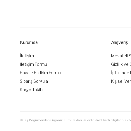
Kurumsal
Alışveriş
İletişim
Mesafeli 
İletişim Formu
Gizlilik ve
Havale Bildirim Formu
İptal İade 
Sipariş Sorgula
Kişisel Ver
Kargo Takibi
© Taş Değirmenden Organik. Tüm Hakları Saklıdır. Kredi kartı bilgileriniz 25