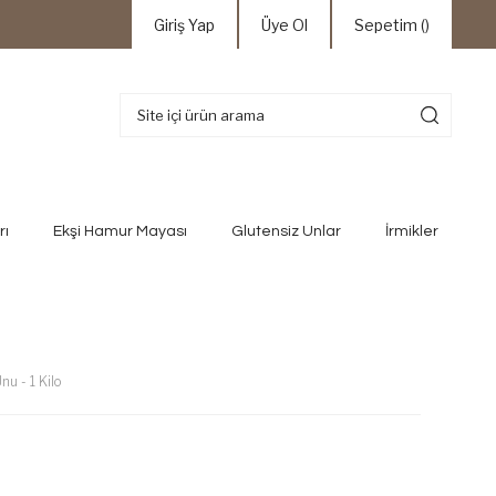
Giriş Yap
Üye Ol
Sepetim (
)
rı
Ekşi Hamur Mayası
Glutensiz Unlar
İrmikler
u - 1 Kilo