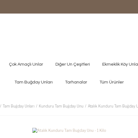
Çok Amaçlı Unlar
Diğer Un Çeşitleri
Ekmeklik Köy Unla
Tam Buğday Unları
Tarhanalar
Tüm Ürünler
Tam Buğday Unları
Kunduru Tam Buğday Unu
Atalık Kunduru Tam Buğday Un