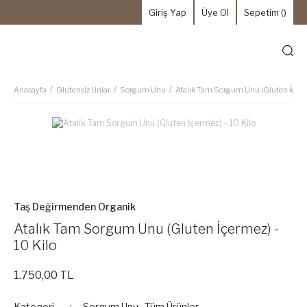
Giriş Yap
Üye Ol
Sepetim (
)
Anasayfa
Glutensiz Unlar
Sorgum Unu
Atalık Tam Sorgum Unu (Gluten İçerme
Taş Değirmenden Organik
Atalık Tam Sorgum Unu (Gluten İçermez) -
10 Kilo
1.750,00 TL
Kategori
Sorgum Unu
,
Tüm Ürünler