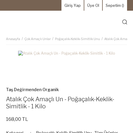
Giriş Yap
Üye Ol
Sepetim (
)
Anasayfa
Çok Amaçlı Unlar
Poğaçalık-Keklik-Simitlik Unu
Atalık Çok Amaçlı U
Taş Değirmenden Organik
Atalık Çok Amaçlı Un - Poğaçalık-Keklik-
Simitlik - 1 Kilo
168,00 TL
Kategori
Poğaçalık-Keklik-Simitlik Unu
,
Tüm Ürünler